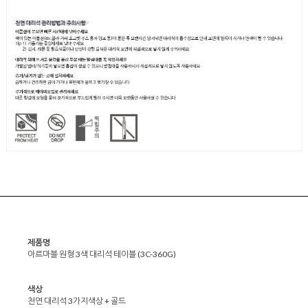
제품명
아르마블 원형 3색 대리석 테이블 (3C-360G)
색상
천연 대리석 3가지색상 + 골드