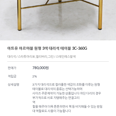
아트유 아르마블 원형 3색 대리석 테이블 3C-360G
대리석 / 스타투아리오,엘리버리,그린 / 스테인레스발색
780,000
원
판매가
적립금
2%
상세설명
3가지 대리석으로 컬러풀한 색감의 조화를 이루는 원형
테이블로 대리석의 종류는 선택가능하며
사이즈 주문제작이 가능한 상품입니다 하단 다리의 경우
부가적으로 서로 지탱해주는 연결고리
역
할을 해주어 더욱 튼튼하면서 책 등 비치해둘 수 있는 받침
대 역할로도 사용이 가능합니다