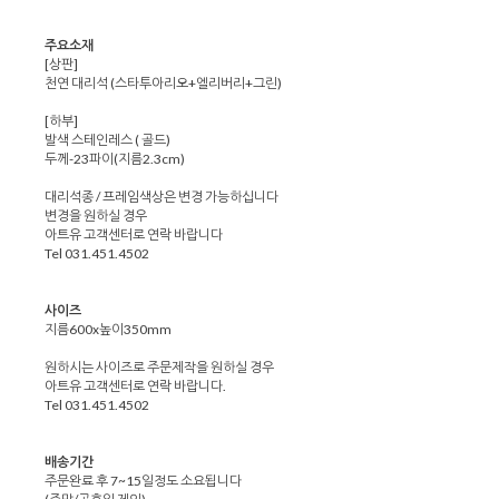
주요소재
[상판]
천연 대리석 (스타투아리오+엘리버리+그린)
[하부]
발색 스테인레스 ( 골드)
두께-23파이(지름2.3cm)
대리석종 / 프레임색상은 변경 가능하십니다
변경을 원하실 경우
아트유 고객센터로 연락 바랍니다
Tel 031.451.4502
사이즈
지름600x높이350mm
원하시는 사이즈로 주문제작을 원하실 경우
아트유 고객센터로 연락 바랍니다.
Tel 031.451.4502
배송기간
주문완료 후 7~15일정도 소요됩니다