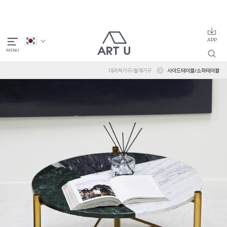
대리석가구/철재가구
사이드테이블/소파테이블