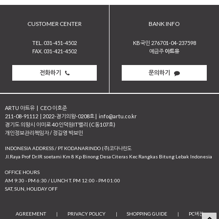
CUSTOMER CENTER
BANK INFO
TEL. 031-451-4502
KB국민 276701-04-237598
FAX. 031-421-4502
예금주
아트유
전화하기
문의하기
ARTU 아트유
|
CEO 이호준
211-08-91112
|
2022-경기의왕-0208호
|
info@artu.co.kr
경기도 의왕시 이미로 40 인덕원IT밸리 (C동107호)
개인정보관리책임자 / 정길영 박보민
INDONESIA ADDRESS / PT KODANARINDO (주)코다나린도
JI.Raya Prof Dr.IR soetami Km 8 Kp Binong Desa Citeras Kec Rangkas Bitung Lebak Indonesia
OFFICE HOURS
AM 9:30 - PM 6:30 / LUNCH T. PM 12:00 - PM 01:00
SAT, SUN, HOLIDAY OFF
AGREEMENT
|
PRIVACY POLICY
|
SHOPPING GUIDE
|
PC버전