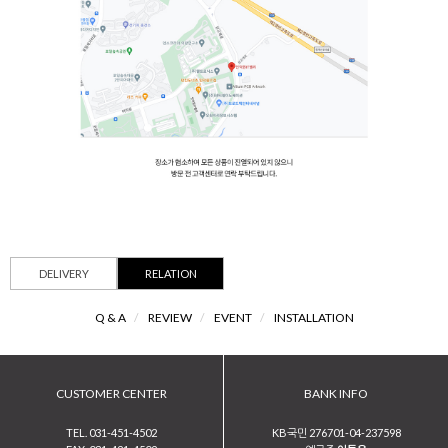
DELIVERY
RELATION
Q & A
/
REVIEW
/
EVENT
/
INSTALLATION
CUSTOMER CENTER
BANK INFO
TEL. 031-451-4502
KB국민 276701-04-237598