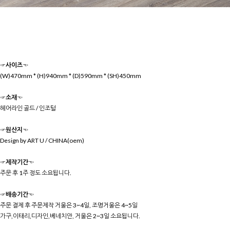
☞사이즈☜
(W)470mm * (H)940mm * (D)590mm * (SH)450mm
☞소재☜
헤어라인 골드 / 인조털
☞원산지☜
Design by ART U / CHINA(oem)
☞제작기간☜
주문 후 1주 정도 소요됩니다.
☞배송기간☜
주문 결제 후 주문제작 거울은 3~4일, 조명거울은 4~5일
가구,이태리,디자인,베네치안, 거울은 2~3일 소요됩니다.