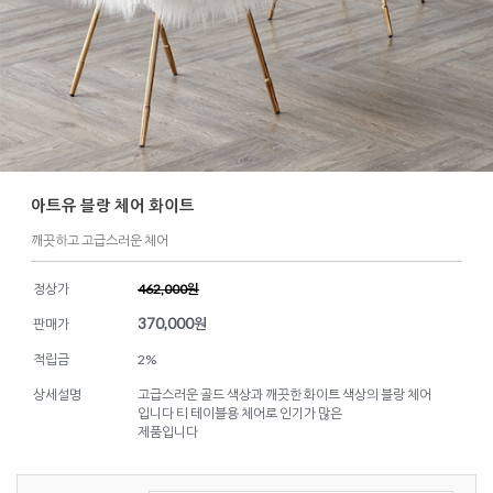
아트유 블랑 체어 화이트
깨끗하고 고급스러운 체어
정상가
462,000원
370,000
원
판매가
적립금
2%
상세설명
고급스러운 골드 색상과 깨끗한 화이트 색상의 블랑 체어
입니다 티 테이블용 체어로 인기가 많은
제품입니다