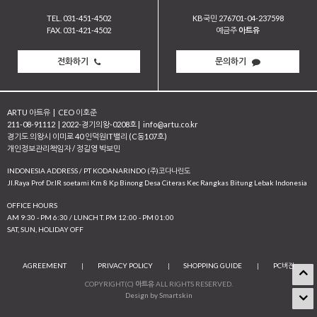
TEL. 031-451-4502
KB국민 276701-04-237598
FAX. 031-421-4502
예금주
아트유
전화하기
문의하기
ARTU 아트유
|
CEO 이호준
211-08-91112
|
2022-경기의왕-0208호
|
info@artu.co.kr
경기도 의왕시 이미로 40 인덕원IT밸리 (C동107호)
개인정보관리책임자 / 정길영 박보민
INDONESIA ADDRESS / PT KODANARINDO (주)코다나린도
JI.Raya Prof Dr.IR soetami Km 8 Kp Binong Desa Citeras Kec Rangkas Bitung Lebak Indonesia
OFFICE HOURS
AM 9:30 - PM 6:30 / LUNCH T. PM 12:00 - PM 01:00
SAT, SUN, HOLIDAY OFF
AGREEMENT
|
PRIVACY POLICY
|
SHOPPING GUIDE
|
PC버전
COPYRIGHT(C)
아트유
ALL RIGHTS RESERVED.