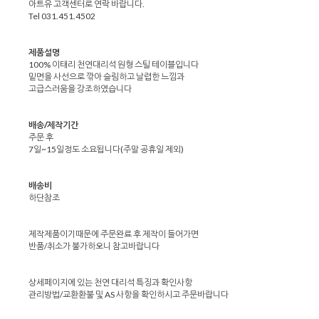
아트유 고객센터로 연락 바랍니다.
Tel 031.451.4502
제품설명
100% 이태리 천연대리석 원형 스틸 테이블입니다
밑면을 사선으로 깎아 슬림하고 날렵한 느낌과
고급스러움을 강조하였습니다
배송/제작기간
주문 후
7일~15일정도 소요됩니다(주말 공휴일 제외)
배송비
하단참조
제작제품이기때문에 주문완료 후 제작이 들어가면
반품/취소가 불가하오니 참고바랍니다
상세페이지에 있는 천연 대리석 특징과 확인사항
관리방법/교환환불 및 AS 사항을 확인하시고 주문바랍니다