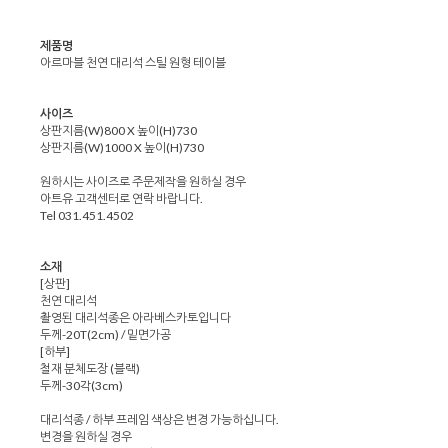
제품명
아르마블 천연 대리석 스틸 원형 테이블
사이즈
상판지름(W)800 X 높이(H)730
상판지름(W)1000 X 높이(H)730
원하시는 사이즈로 주문제작을 원하실 경우
아트유 고객센터로 연락 바랍니다.
Tel 031.451.4502
소재
[상판]
천연 대리석
촬영된 대리석종은 아라베스카토입니다
두께-20T(2cm) / 밑면가공
[하부]
철재 분체도장 (블랙)
두께-30각(3cm)
대리석종 / 하부 프레임 색상은 변경 가능하십니다.
변경을 원하실 경우