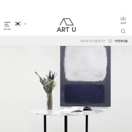
대리석가구/철재가구
식탁테이블