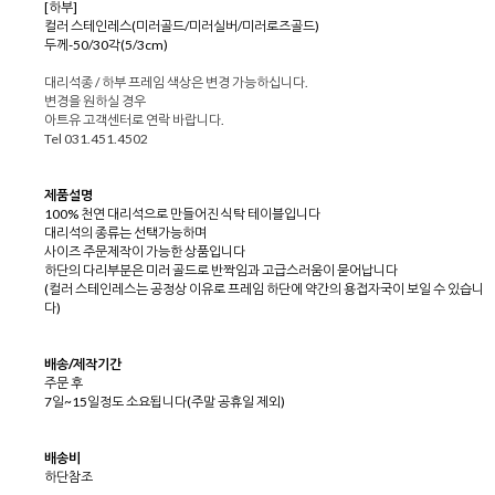
[하부]
컬러 스테인레스(미러골드/미러실버/미러로즈골드)
두께-50/30각(5/3cm)
대리석종 / 하부 프레임 색상은 변경 가능하십니다.
변경을 원하실 경우
아트유 고객센터로 연락 바랍니다.
Tel 031.451.4502
제품설명
100% 천연 대리석으로 만들어진 식탁 테이블입니다
대리석의 종류는 선택가능하며
사이즈 주문제작이 가능한 상품입니다
하단의 다리부분은 미러 골드로 반짝임과 고급스러움이 묻어납니다
(컬러 스테인레스는 공정상 이유로 프레임 하단에 약간의 용접자국이 보일 수 있습니
다)
배송/제작기간
주문 후
7일~15일정도 소요됩니다(주말 공휴일 제외)
배송비
하단참조