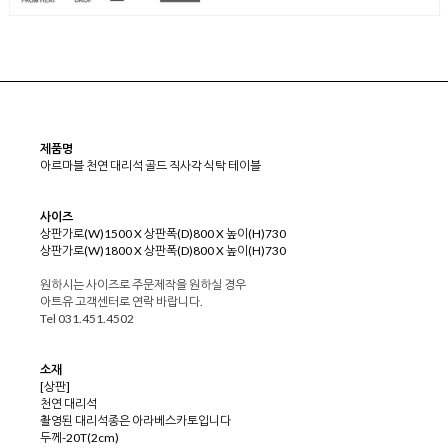
제품명
아르마블 천연 대리석 골드 직사각 식탁 테이블
사이즈
상판가로(W)1500 X 상판폭(D)800 X 높이(H)730
상판가로(W)1800 X 상판폭(D)800 X 높이(H)730
원하시는 사이즈로 주문제작을 원하실 경우
아트유 고객센터로 연락 바랍니다.
Tel 031.451.4502
소재
[상판]
천연 대리석
촬영된 대리석종은 아라베스카토입니다
두께-20T(2cm)