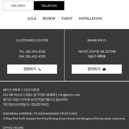
DELIVERY
RELATION
Q & A
/
REVIEW
/
EVENT
/
INSTALLATION
CUSTOMER CENTER
BANK INFO
TEL. 031-451-4502
KB국민 276701-04-237598
FAX. 031-421-4502
예금주
아트유
전화하기
문의하기
ARTU 아트유
|
CEO 이호준
211-08-91112
|
2022-경기의왕-0208호
|
info@artu.co.kr
경기도 의왕시 이미로 40 인덕원IT밸리 (C동107호)
개인정보관리책임자 / 정길영 박보민
INDONESIA ADDRESS / PT KODANARINDO (주)코다나린도
JI.Raya Prof Dr.IR soetami Km 8 Kp Binong Desa Citeras Kec Rangkas Bitung Lebak Indonesia
OFFICE HOURS