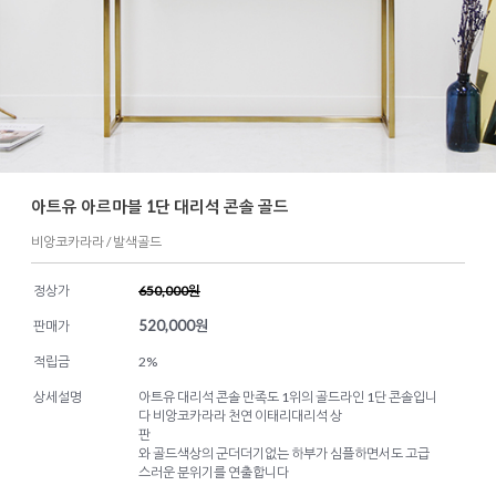
아트유 아르마블 1단 대리석 콘솔 골드
비앙코카라라 / 발색골드
정상가
650,000원
520,000
원
판매가
적립금
2%
상세설명
아트유 대리석 콘솔 만족도 1위의 골드라인 1단 콘솔입니
다 비앙코카라라 천연 이태리대리석 상
판
와 골드색상의 군더더기없는 하부가 심플하면서도 고급
스러운 분위기를 연출합니다