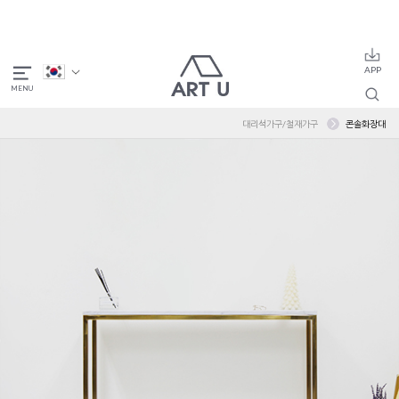
대리석가구/철재가구
콘솔화장대