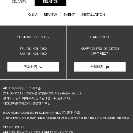
DELIVERY
RELATION
Q & A
/
REVIEW
/
EVENT
/
INSTALLATION
CUSTOMER CENTER
BANK INFO
TEL. 031-451-4502
KB국민 276701-04-237598
FAX. 031-421-4502
예금주
아트유
전화하기
문의하기
ARTU 아트유
|
CEO 이호준
211-08-91112
|
2022-경기의왕-0208호
|
info@artu.co.kr
경기도 의왕시 이미로 40 인덕원IT밸리 (C동107호)
개인정보관리책임자 / 정길영 박보민
INDONESIA ADDRESS / PT KODANARINDO (주)코다나린도
JI.Raya Prof Dr.IR soetami Km 8 Kp Binong Desa Citeras Kec Rangkas Bitung Lebak Indonesia
OFFICE HOURS
AM 9:30 - PM 6:30 / LUNCH T. PM 12:00 - PM 01:00