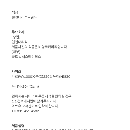
색상
천연대리석 + 골드
주요소재
[상판]
천연대리석
제품사진의 석종은 비앙코카라라입니다
[하부]
골드 발색스테인레스
사이즈
가로(W)1000 X 폭(D)250 X 높이(H)850
프레임-20각(2cm)
원하시는 사이즈로 주문제작을 원하실 경우
1:1 견적게시판에 남겨주시거나
아트유 고객센터로 연락 바랍니다.
Tel 031.451.4502
제품설명