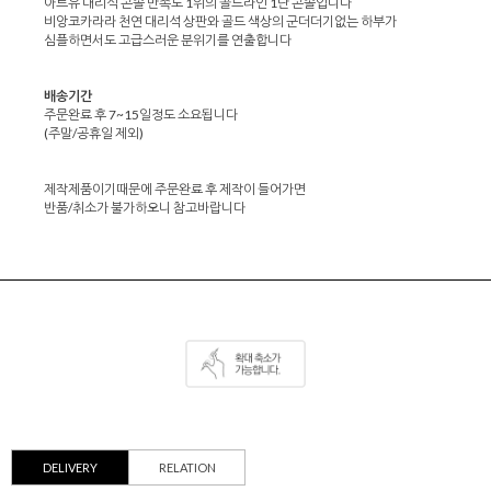
아트유 대리석 콘솔 만족도 1위의 골드라인 1단 콘솔입니다
비앙코카라라 천연 대리석 상판
와 골드 색상의 군더더기없는 하부가
심플하면서도 고급스러운 분위기를 연출합니다
배송기간
주문완료 후 7~15일정도 소요됩니다
(주말/공휴일 제외)
제작제품이기때문에 주문완료 후 제작이 들어가면
반품/취소가 불가하오니 참고바랍니다
DELIVERY
RELATION