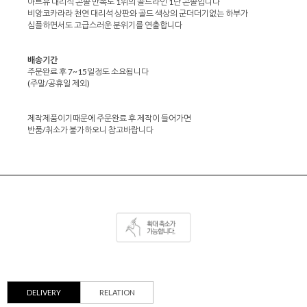
아트유 대리석 콘솔 만족도 1위의 골드라인 1단 콘솔입니다
비앙코카라라 천연 대리석 상판
와 골드 색상의 군더더기없는 하부가
심플하면서도 고급스러운 분위기를 연출합니다
배송기간
주문완료 후 7~15일정도 소요됩니다
(주말/공휴일 제외)
제작제품이기때문에 주문완료 후 제작이 들어가면
반품/취소가 불가하오니 참고바랍니다
DELIVERY
RELATION