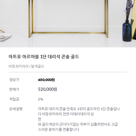
아트유 아르마블 1단 대리석 콘솔 골드
비앙코카라라 / 발색골드
정상가
650,000원
520,000
원
판매가
적립금
2%
상세설명
아트유 대리석 콘솔 만족도 1위의 골드라인 1단 콘솔입니
다 비앙코카라라 천연 이태리대리석 상
판
와 골드색상의 군더더기없는 하부가 심플하면서도 고급
스러운 분위기를 연출합니다