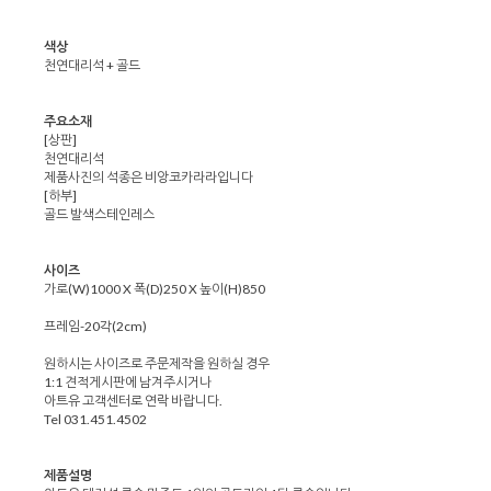
색상
천연대리석 + 골드
주요소재
[상판]
천연대리석
제품사진의 석종은 비앙코카라라입니다
[하부]
골드 발색스테인레스
사이즈
가로(W)1000 X 폭(D)250 X 높이(H)850
프레임-20각(2cm)
원하시는 사이즈로 주문제작을 원하실 경우
1:1 견적게시판에 남겨주시거나
아트유 고객센터로 연락 바랍니다.
Tel 031.451.4502
제품설명