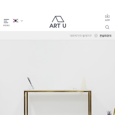
대리석가구/철재가구
콘솔화장대