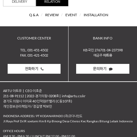
DELIVERY
RELATION
Q & A
/
REVIEW
/
EVENT
/
INSTALLATION
CUSTOMER CENTER
BANK INFO
TEL. 031-451-4502
KB국민 276701-04-237598
FAX. 031-421-4502
예금주
아트유
전화하기
문의하기
ARTU 아트유
|
CEO 이호준
211-08-91112
|
2022-경기의왕-0208호
|
info@artu.co.kr
경기도 의왕시 이미로 40 인덕원IT밸리 (C동107호)
개인정보관리책임자 / 정길영 박보민
INDONESIA ADDRESS / PT KODANARINDO (주)코다나린도
JI.Raya Prof Dr.IR soetami Km 8 Kp Binong Desa Citeras Kec Rangkas Bitung Lebak Indonesia
OFFICE HOURS
AM 9:30 - PM 6:30 / LUNCH T. PM 12:00 - PM 01:00