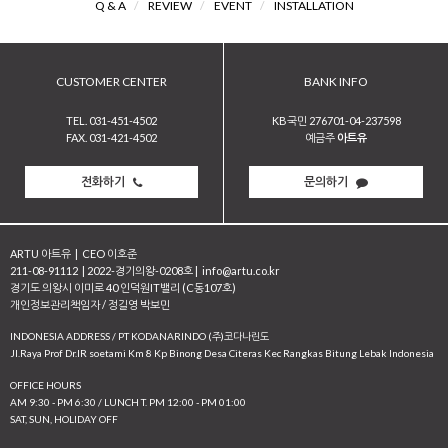
Q & A
/
REVIEW
/
EVENT
/
INSTALLATION
CUSTOMER CENTER
BANK INFO
TEL. 031-451-4502
KB국민 276701-04-237598
FAX. 031-421-4502
예금주
아트유
전화하기
문의하기
ARTU 아트유
|
CEO 이호준
211-08-91112
|
2022-경기의왕-0208호
|
info@artu.co.kr
경기도 의왕시 이미로 40 인덕원IT밸리 (C동107호)
개인정보관리책임자 / 정길영 박보민
INDONESIA ADDRESS / PT KODANARINDO (주)코다나린도
JI.Raya Prof Dr.IR soetami Km 8 Kp Binong Desa Citeras Kec Rangkas Bitung Lebak Indonesia
OFFICE HOURS
AM 9:30 - PM 6:30 / LUNCH T. PM 12:00 - PM 01:00
SAT, SUN, HOLIDAY OFF