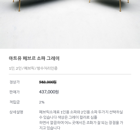
아트유 페브르 소파 그레이
1인, 2인 / 패브릭 / 방수처리인증
정상가
583,000원
437,000
원
판매가
적립금
2%
상세설명
패브릭소재로 1인용 소파와 2인용 소파 두가지 선택하실
수 있습니다 색상은 그레이 컬러로 심플
하면서 깔끔하여 어느 곳에서든 조화가 잘 되는 장점을 가
지고 있습니다