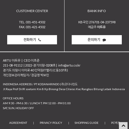
CUSTOMER CENTER
BANK INFO
TEL. 031-451-4502
KB국민 276701-04-237598
FAX. 031-421-4502
예금주
아트유
전화하기
문의하기
ARTU 아트유
|
CEO 이호준
211-08-91112
|
2022-경기의왕-0208호
|
info@artu.co.kr
경기도 의왕시 이미로 40 인덕원IT밸리 (C동107호)
개인정보관리책임자 / 정길영 박보민
INDONESIA ADDRESS / PT KODANARINDO (주)코다나린도
JI.Raya Prof Dr.IR soetami Km 8 Kp Binong Desa Citeras Kec Rangkas Bitung Lebak Indonesia
OFFICE HOURS
AM 9:30 - PM 6:30 / LUNCH T. PM 12:00 - PM 01:00
SAT, SUN, HOLIDAY OFF
AGREEMENT
|
PRIVACY POLICY
|
SHOPPING GUIDE
|
PC버전