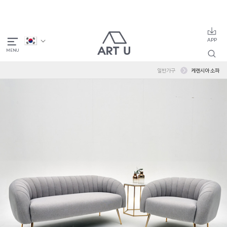
일반가구
케렌시아 소파