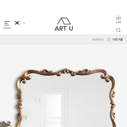
MIRROR
아트거울