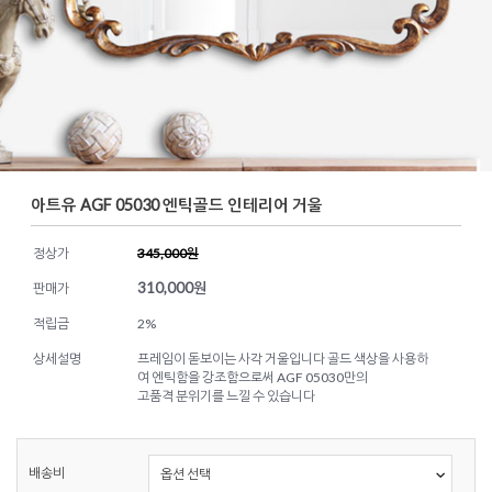
아트유 AGF 05030 엔틱골드 인테리어 거울
정상가
345,000원
310,000
원
판매가
적립금
2%
상세설명
프레임이 돋보이는 사각 거울입니다 골드 색상을 사용하
여 엔틱함을 강조함으로써 AGF 05030만의
고품격 분위기를 느낄 수 있습니다
배송비