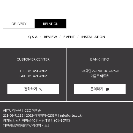
DELIVERY
RELATION
Q & A
/
REVIEW
/
EVENT
/
INSTALLATION
CUSTOMER CENTER
BANK INFO
TEL. 031-451-4502
KB국민 276701-04-237598
FAX. 031-421-4502
예금주
아트유
전화하기
문의하기
ARTU 아트유
|
CEO 이호준
211-08-91112
|
2022-경기의왕-0208호
|
info@artu.co.kr
경기도 의왕시 이미로 40 인덕원IT밸리 (C동107호)
개인정보관리책임자 / 정길영 박보민