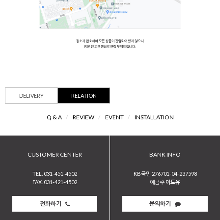
DELIVERY
RELATION
Q & A
/
REVIEW
/
EVENT
/
INSTALLATION
CUSTOMER CENTER
BANK INFO
TEL. 031-451-4502
KB국민 276701-04-237598
FAX. 031-421-4502
예금주
아트유
전화하기
문의하기