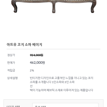
아트유 코지 소파 베이지
정상가
924,000원
462,000
원
판매가
적립금
2%
상세설명
빈티지한 디자인으로 고풍적인 느낌을 지니고 있는 코지
소파를 소개합니다 1인소파와 3인 소파
선
택이 가능하며 패브릭 소재로 이루어져 있는 제품입니다
사이즈 선택