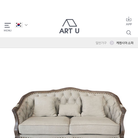
일반가구
케렌시아 소파