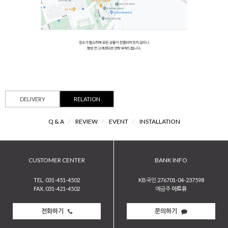
DELIVERY
RELATION
Q & A
/
REVIEW
/
EVENT
/
INSTALLATION
CUSTOMER CENTER
BANK INFO
TEL. 031-451-4502
KB국민 276701-04-237598
FAX. 031-421-4502
예금주
아트유
전화하기
문의하기