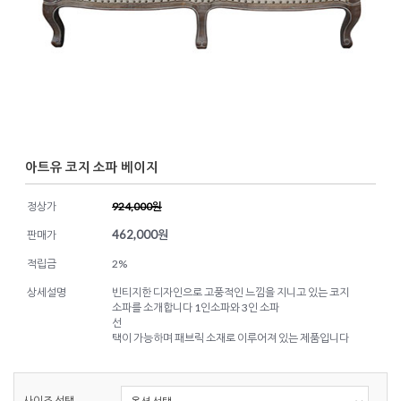
아트유 코지 소파 베이지
정상가
924,000원
462,000
원
판매가
적립금
2%
상세설명
빈티지한 디자인으로 고풍적인 느낌을 지니고 있는 코지
소파를 소개합니다 1인소파와 3인 소파
선
택이 가능하며 패브릭 소재로 이루어져 있는 제품입니다
사이즈 선택