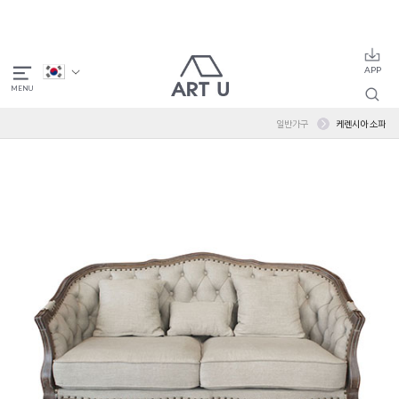
일반가구
케렌시아 소파