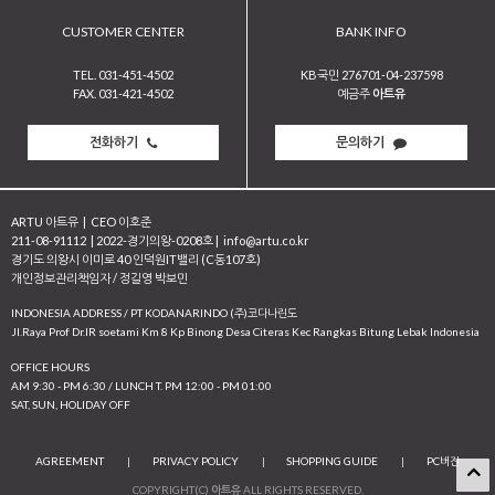
CUSTOMER CENTER
BANK INFO
TEL. 031-451-4502
KB국민 276701-04-237598
FAX. 031-421-4502
예금주
아트유
전화하기
문의하기
ARTU 아트유
|
CEO 이호준
211-08-91112
|
2022-경기의왕-0208호
|
info@artu.co.kr
경기도 의왕시 이미로 40 인덕원IT밸리 (C동107호)
개인정보관리책임자 / 정길영 박보민
INDONESIA ADDRESS / PT KODANARINDO (주)코다나린도
JI.Raya Prof Dr.IR soetami Km 8 Kp Binong Desa Citeras Kec Rangkas Bitung Lebak Indonesia
OFFICE HOURS
AM 9:30 - PM 6:30 / LUNCH T. PM 12:00 - PM 01:00
SAT, SUN, HOLIDAY OFF
AGREEMENT
|
PRIVACY POLICY
|
SHOPPING GUIDE
|
PC버전
COPYRIGHT(C)
아트유
ALL RIGHTS RESERVED.