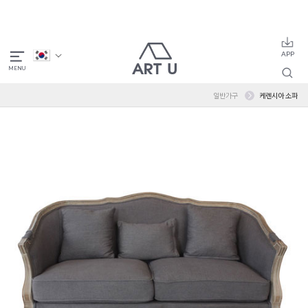
일반가구
케렌시아 소파