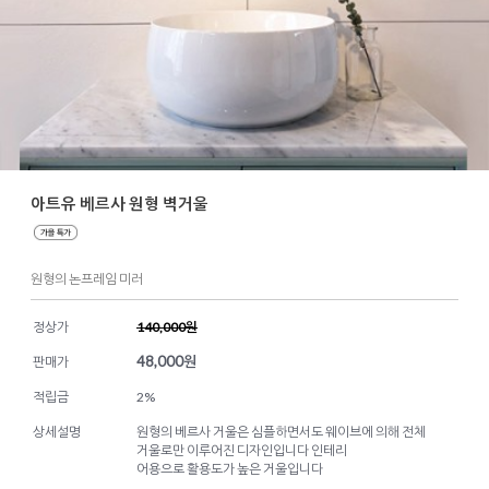
아트유 베르사 원형 벽거울
원형의 논프레임 미러
정상가
140,000원
48,000
원
판매가
적립금
2%
상세설명
원형의 베르사 거울은 심플하면서도 웨이브에 의해 전체
거울로만 이루어진 디자인입니다 인테리
어용으로 활용도가 높은 거울입니다