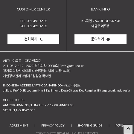
CUSTOMER CENTER
BANK INFO
TEL. 031-451-4502
KB국민 276701-04-237598
FAX. 031-421-4502
예금주
아트유
전화하기
문의하기
ARTU 아트유
|
CEO 이호준
211-08-91112
|
2022-경기의왕-0208호
|
info@artu.co.kr
경기도 의왕시 이미로 40 인덕원IT밸리 (C동107호)
개인정보관리책임자 / 정길영 박보민
INDONESIA ADDRESS / PT KODANARINDO (주)코다나린도
JI.Raya Prof Dr.IR soetami Km 8 Kp Binong Desa Citeras Kec Rangkas Bitung Lebak Indonesia
OFFICE HOURS
AM 9:30 - PM 6:30 / LUNCH T. PM 12:00 - PM 01:00
SAT, SUN, HOLIDAY OFF
AGREEMENT
|
PRIVACY POLICY
|
SHOPPING GUIDE
|
PC버전
COPYRIGHT(C)
아트유
ALL RIGHTS RESERVED.