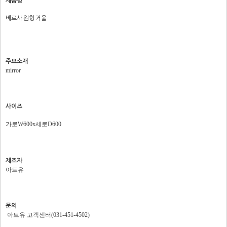
제품명
베르사 원형 거울
주요소재
mirror
사이즈
가로W600x세로D600
제조자
아트유
문의
아트유 고객센터(031-451-4502)