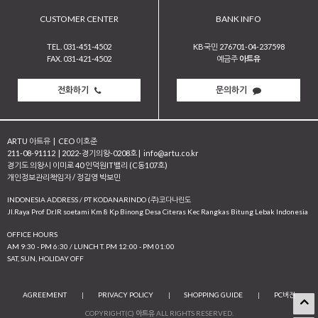
CUSTOMER CENTER
BANK INFO
TEL. 031-451-4502
KB국민 276701-04-237598
FAX. 031-421-4502
예금주
아트유
전화하기
문의하기
ARTU 아트유
|
CEO 이호준
211-08-91112
|
2022-경기의왕-0208호
|
info@artu.co.kr
경기도 의왕시 이미로 40 인덕원IT밸리 (C동107호)
개인정보관리책임자 / 정길영 박보민
INDONESIA ADDRESS / PT KODANARINDO (주)코다나린도
JI.Raya Prof Dr.IR soetami Km 8 Kp Binong Desa Citeras Kec Rangkas Bitung Lebak Indonesia
OFFICE HOURS
AM 9:30 - PM 6:30 / LUNCH T. PM 12:00 - PM 01:00
SAT, SUN, HOLIDAY OFF
AGREEMENT
|
PRIVACY POLICY
|
SHOPPING GUIDE
|
PC버전
COPYRIGHT(C)
아트유
ALL RIGHTS RESERVED.