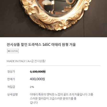
전시상품 할인 도라텍스 165C 이태리 원형 거울
MADE IN ITALY / A+급 전시상품/
정상가
1,100,000원
400,000
원
판매가
적립금
2%
상세설명
이태리 특유의 앤틱한 느낌의 골드 조각거울입니다 고풍
스러운 컬러감이 고급스러운 분위기를 풍
깁니다