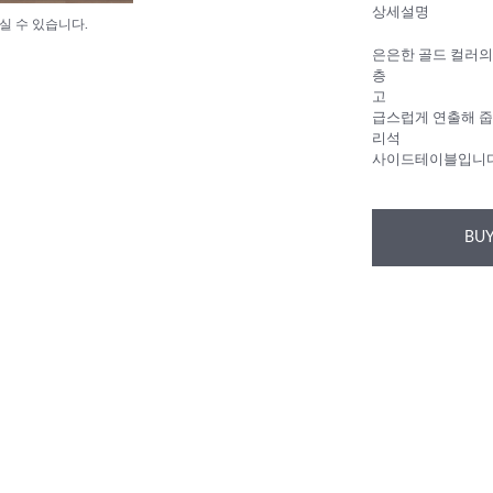
상세설명
실 수 있습니다.
은은한 골드 컬러의
층
고
급스럽게 연출해 줍
리석
사이드테이블입니
BUY