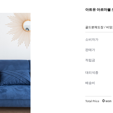
아트유 아르마블 
골드분체도장 / 비
소비자가
판매가
적립금
대리석종
배송비
0
Total Price
won