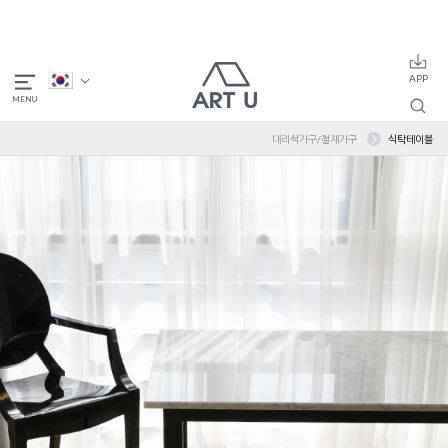
대리석가구/철재가구
식탁테이블