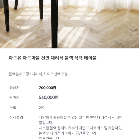
아트유 아르마블 천연 대리석 블랙 식탁 테이블
블랙분체도장 / 대리석, 사이즈선택 가능
정상가
700,000원
560,000
원
판매가
적립금
2%
상세설명
다양하게 활용하실 수 있는 깔끔한 천연 대리석 식탁 테이
블입니다
시크한 블랙 컬러의 하부와 자연 그대로의 느낌이 살아있
는 천연 대리석의 조화가 공간을 업그레
이드해줍니다