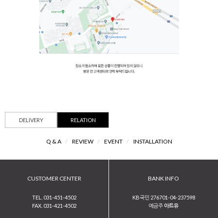
DELIVERY
RELATION
Q & A
/
REVIEW
/
EVENT
/
INSTALLATION
CUSTOMER CENTER
BANK INFO
TEL. 031-451-4502
KB국민 276701-04-237598
FAX. 031-421-4502
예금주
아트유