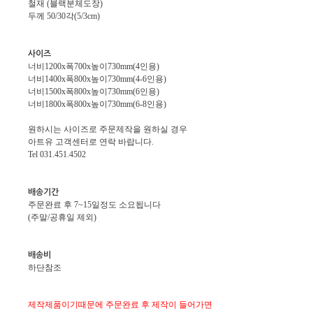
철재 (블랙분체도장)
두께 50/30각(5/3cm)
사이즈
너비1200x폭700x높이730mm(4인용)
너비1400x폭800x높이730mm(4-6인용)
너비1500x폭800x높이730mm(6인용)
너비1800x폭800x높이730mm(6-8인용)
원하시는 사이즈로 주문제작을 원하실 경우
아트유 고객센터로 연락 바랍니다.
Tel 031.451.4502
배송기간
주문완료 후 7~15일정도 소요됩니다
(주말/공휴일 제외)
배송비
하단참조
제작제품이기때문에 주문완료 후 제작이 들어가면