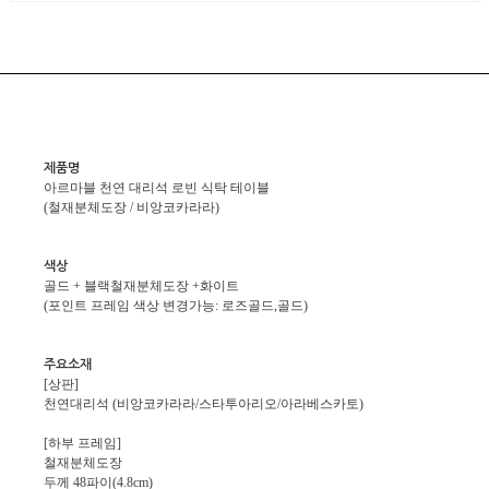
제품명
아르마블 천연 대리석 로빈 식탁 테이블
(철재분체도장 / 비앙코카라라)
색상
골드 + 블랙철재분체도장 +화이트
(포인트 프레임 색상 변경가능: 로즈골드,골드)
주요소재
[상판]
천연대리석 (비앙코카라라/스타투아리오/아라베스카토)
[하부 프레임]
철재분체도장
두께 48파이(4.8cm)