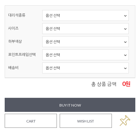
대리석종류
사이즈
하부색상
포인트프레임선택
배송비
0
원
총 상품 금액
BUY IT NOW
CART
WISH LIST