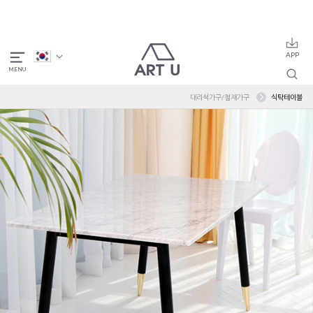
대리석가구/철재가구
식탁테이블