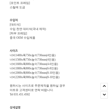
[포인트 프레임]
스틸에 도금
수입처
[대리석]
수입 천연 대리석(국내 제작)
[하부 프레임]
중국 OEM 수입제품
사이즈
너비1400x폭750x높이730mm(4인용)
너비1500x폭750x높이730mm(4인용)
너비1600x폭800x높이730mm(4-6인용)
너비1800x폭800x높이730mm(6-8인용)
너비2000x폭800x높이730mm(8-10인용)
너비2200x폭900x높이730mm(8-10인용)
원하시는 사이즈로 주문제작을 원하실 경우
아트유 고객센터로 연락 바랍니다.
Tel 031.451.4502
상세설명