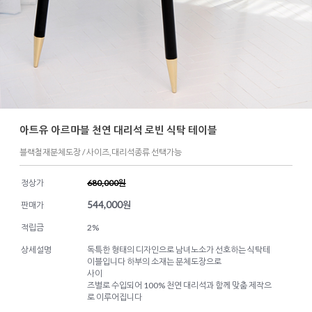
아트유 아르마블 천연 대리석 로빈 식탁 테이블
블랙철재분체도장 / 사이즈,대리석종류 선택가능
정상가
680,000원
544,000
원
판매가
적립금
2%
상세설명
독특한 형태의 디자인으로 남녀노소가 선호하는 식탁테
이블입니다 하부의 소재는 분체도장으로
사이
즈별로 수입되어 100% 천연 대리석과 함께 맞춤 제작으
로 이루어집니다