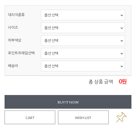
대리석종류
사이즈
하부색상
포인트프레임선택
배송비
0
원
총 상품 금액
BUY IT NOW
CART
WISH LIST