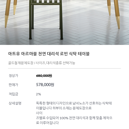
아트유 아르마블 천연 대리석 로빈 식탁 테이블
골드철재분체도장 / 사이즈,대리석종류 선택가능
정상가
680,000원
578,000
원
판매가
적립금
2%
상세설명
독특한 형태의 디자인으로 남녀노소가 선호하는 식탁테
이블입니다 하부의 소재는 분체도장으로
사이
즈별로 수입되어 100% 천연 대리석과 함께 맞춤 제작으
로 이루어집니다