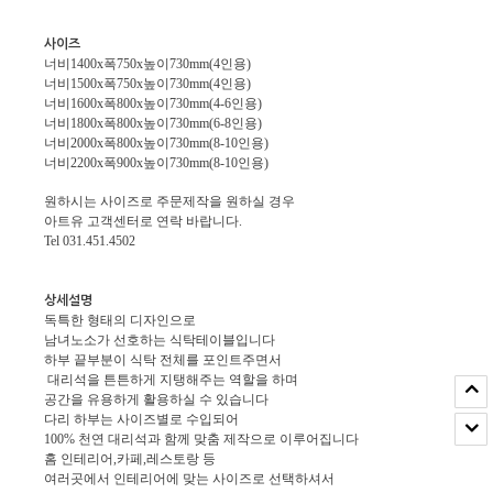
사이즈
너비1400x폭750x높이730mm(4인용)
너비1500x폭750x높이730mm(4인용)
너비1600x폭800x높이730mm(4-6인용)
너비1800x폭800x높이730mm(6-8인용)
너비2000x폭800x높이730mm(8-10인용)
너비2200x폭900x높이730mm(8-10인용)
원하시는 사이즈로 주문제작을 원하실 경우
아트유 고객센터로 연락 바랍니다.
Tel 031.451.4502
상세설명
독특한 형태의 디자인으로
남녀노소가 선호하는 식탁테이블입니다
하부 끝부분이 식탁 전체를 포인트주면서
대리석을 튼튼하게 지탱해주는 역할을 하며
공간을 유용하게 활용하실 수 있습니다
다리 하부는 사이즈별로 수입되어
100% 천연 대리석과 함께 맞춤 제작으로 이루어집니다
홈 인테리어,카페,레스토랑 등
여러곳에서 인테리어에 맞는 사이즈로 선택하셔서