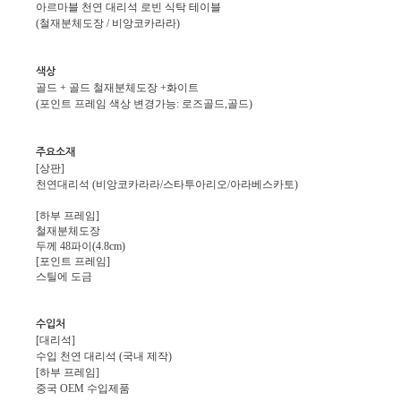
아르마블 천연 대리석 로빈 식탁 테이블
(철재분체도장 / 비앙코카라라)
색상
골드 + 골드 철재분체도장 +화이트
(포인트 프레임 색상 변경가능: 로즈골드,골드)
주요소재
[상판]
천연대리석 (비앙코카라라/스타투아리오/아라베스카토)
[하부 프레임]
철재분체도장
두께 48파이(4.8cm)
[포인트 프레임]
스틸에 도금
수입처
[대리석]
수입 천연 대리석 (국내 제작)
[하부 프레임]
중국 OEM 수입제품