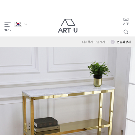
대리석가구/철재가구
콘솔화장대