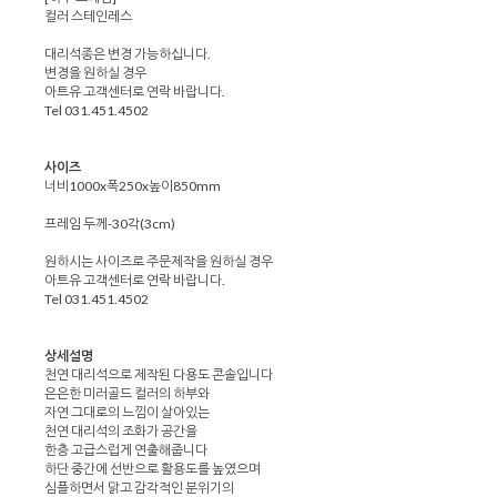
컬러 스테인레스
대리석종은 변경 가능하십니다.
변경을 원하실 경우
아트유 고객센터로 연락 바랍니다.
Tel 031.451.4502
사이즈
너비1000x폭250x높이850mm
프레임 두께-30각(3cm)
원하시는 사이즈로 주문제작을 원하실 경우
아트유 고객센터로 연락 바랍니다.
Tel 031.451.4502
상세설명
천연 대리석으로 제작된 다용도 콘솔입니다
은은한 미러골드 컬러의 하부와
자연 그대로의 느낌이 살아있는
천연 대리석의 조화가 공간을
한층 고급스럽게 연출해줍니다
하단 중간에 선반으로 활용도를 높였으며
심플하면서 맑고 감각적인 분위기의