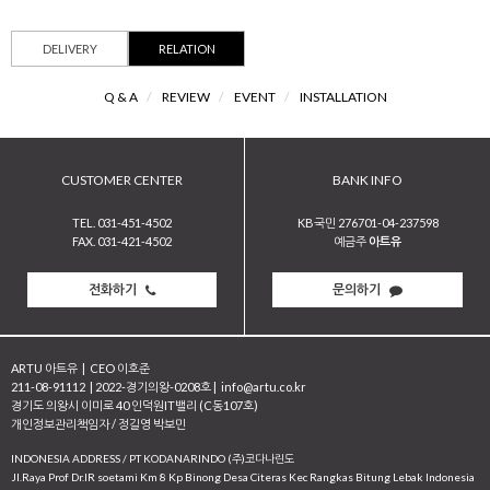
DELIVERY
RELATION
Q & A
/
REVIEW
/
EVENT
/
INSTALLATION
CUSTOMER CENTER
BANK INFO
TEL. 031-451-4502
KB국민 276701-04-237598
FAX. 031-421-4502
예금주
아트유
전화하기
문의하기
ARTU 아트유
|
CEO 이호준
211-08-91112
|
2022-경기의왕-0208호
|
info@artu.co.kr
경기도 의왕시 이미로 40 인덕원IT밸리 (C동107호)
개인정보관리책임자 / 정길영 박보민
INDONESIA ADDRESS / PT KODANARINDO (주)코다나린도
JI.Raya Prof Dr.IR soetami Km 8 Kp Binong Desa Citeras Kec Rangkas Bitung Lebak Indonesia