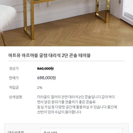
아트유 아르마블 글램 대리석 2단 콘솔 테이블
정상가
860,000원
688,000
원
판매가
적립금
2%
상세설명
미러골드 컬러의 천연 대리석 2단 콘솔입니다 감각적이
면서 맑은 분위기를 연출하기 좋은 콘솔로
침실 거실 등 다양한 공간에 활용하실 수 있습니다 중간에
선반이 있어 수납이 용이합니다
대리석종류