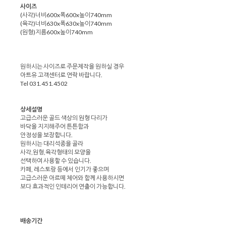
사이즈
(사각)너비600x폭600x높이740mm
(육각)너비630x폭630x높이740mm
(원형)지름600x높이740mm
원하시는 사이즈로 주문제작을 원하실 경우
아트유 고객센터로 연락 바랍니다.
Tel 031.451.4502
상세설명
고급스러운 골드 색상의 원형 다리가
바닥을 지지해주어 튼튼함과
안정성을 보장합니다.
원하시는 대리석종을 골라
사각,원형,육각형태의 모양을
선택하여 사용할 수 있습니다.
카페, 레스토랑 등에서 인기가 좋으며
고급스러운 아르떼 체어와 함께 사용하시면
보다 효과적인 인테리어 연출이 가능합니다.
배송기간