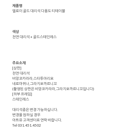
제품명
엘로이 골드 대리석 다용도 티테이블
색상
천연 대리석 + 골드스테인레스
주요소재
[상판]
천연 대리석
비앙코카라라,스타투아리오
네로마퀴나,그라지오까르니꼬
(촬영된 상판은 비앙코카라라,그라지오까르니꼬입니다)
[하부 프레임]
스테인레스
대리석종은 변경 가능하십니다.
변경을 원하실 경우
아트유 고객센터로 연락 바랍니다.
Tel 031.451.4502