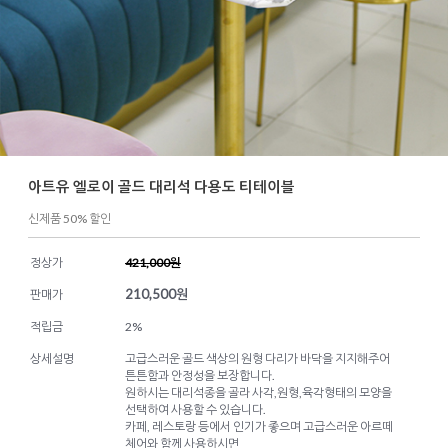
아트유 엘로이 골드 대리석 다용도 티테이블
신제품 50% 할인
정상가
421,000원
210,500
원
판매가
적립금
2%
상세설명
고급스러운 골드 색상의 원형 다리가 바닥을 지지해주어
튼튼함과 안정성을 보장합니다.
원하시는 대리석종을 골라 사각,원형,육각형태의 모양을
선택하여 사용할 수 있습니다.
카페, 레스토랑 등에서 인기가 좋으며 고급스러운 아르떼
체어와 함께 사용하시면