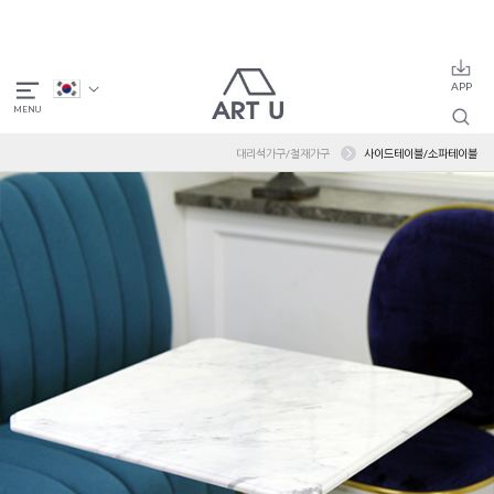
대리석가구/철재가구
사이드테이블/소파테이블