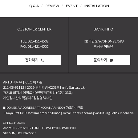
Q & A
/
REVIEW
/
EVENT
/
INSTALLATION
CUSTOMER CENTER
BANK INFO
TEL. 031-451-4502
KB국민 276701-04-237598
FAX. 031-421-4502
예금주
아트유
전화하기
문의하기
ARTU 아트유
|
CEO 이호준
211-08-91112
|
2022-경기의왕-0208호
|
info@artu.co.kr
경기도 의왕시 이미로 40 인덕원IT밸리 (C동107호)
개인정보관리책임자 / 정길영 박보민
INDONESIA ADDRESS / PT KODANARINDO (주)코다나린도
JI.Raya Prof Dr.IR soetami Km 8 Kp Binong Desa Citeras Kec Rangkas Bitung Lebak Indonesia
OFFICE HOURS
AM 9:30 - PM 6:30 / LUNCH T. PM 12:00 - PM 01:00
SAT, SUN, HOLIDAY OFF