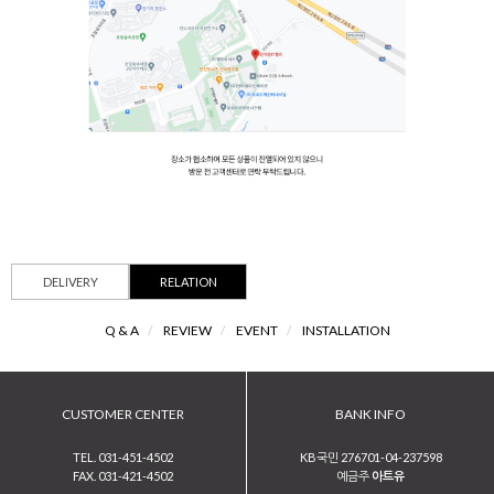
DELIVERY
RELATION
Q & A
/
REVIEW
/
EVENT
/
INSTALLATION
CUSTOMER CENTER
BANK INFO
TEL. 031-451-4502
KB국민 276701-04-237598
FAX. 031-421-4502
예금주
아트유