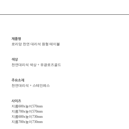
제품명
로리앙 천연 대리석 원형 테이블
색상
천연대리석 색상 + 유광로즈골드
주요소재
천연대리석 + 스테인레스
사이즈
지름600x높이570mm
지름700x높이570mm
지름600x높이730mm
지름700x높이730mm