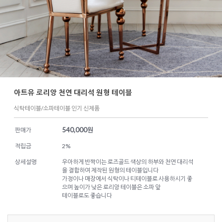
아트유 로리앙 천연 대리석 원형 테이블
식탁테이블/소파테이블 인기 신제품
540,000
원
판매가
적립금
2%
상세설명
우아하게 반짝이는 로즈골드 색상의 하부와 천연 대리석
을 결합하여 제작된 원형의 테이블입니다
가정이나 매장에서 식탁이나 티테이블로 사용하시기 좋
으며 높이가 낮은 로리앙 테이블은 소파 앞
테이블로도 좋습니다