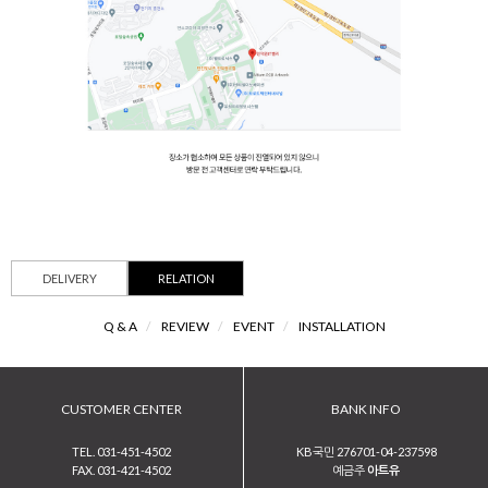
DELIVERY
RELATION
Q & A
/
REVIEW
/
EVENT
/
INSTALLATION
CUSTOMER CENTER
BANK INFO
TEL. 031-451-4502
KB국민 276701-04-237598
FAX. 031-421-4502
예금주
아트유