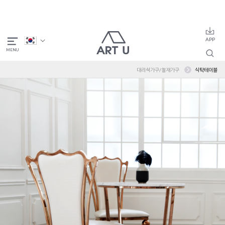
대리석가구/철재가구
식탁테이블