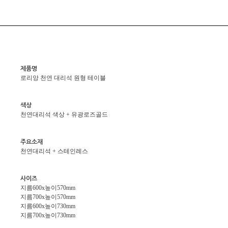
제품명
로리앙 천연 대리석 원형 테이블
색상
천연대리석 색상 + 유광로즈골드
주요소재
천연대리석 + 스테인레스
사이즈
지름600x높이570mm
지름700x높이570mm
지름600x높이730mm
지름700x높이730mm