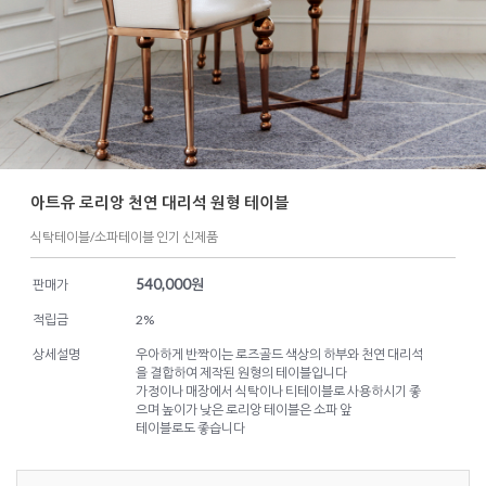
아트유 로리앙 천연 대리석 원형 테이블
식탁테이블/소파테이블 인기 신제품
540,000
원
판매가
적립금
2%
상세설명
우아하게 반짝이는 로즈골드 색상의 하부와 천연 대리석
을 결합하여 제작된 원형의 테이블입니다
가정이나 매장에서 식탁이나 티테이블로 사용하시기 좋
으며 높이가 낮은 로리앙 테이블은 소파 앞
테이블로도 좋습니다