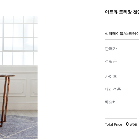
아트유 로리앙 천
식탁테이블/소파테이
판매가
적립금
사이즈
대리석종
배송비
0
Total Price
won