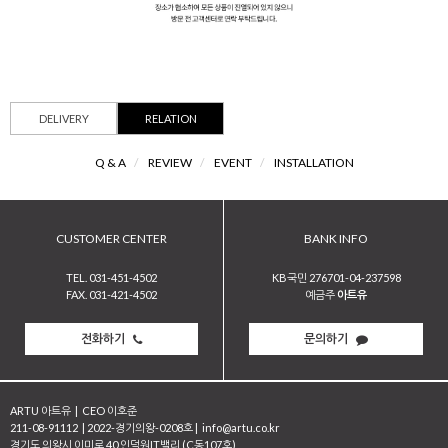
DELIVERY
RELATION
Q & A
/
REVIEW
/
EVENT
/
INSTALLATION
CUSTOMER CENTER
BANK INFO
TEL. 031-451-4502
KB국민 276701-04-237598
FAX. 031-421-4502
예금주
아트유
전화하기
문의하기
ARTU 아트유
|
CEO 이호준
211-08-91112
|
2022-경기의왕-0208호
|
info@artu.co.kr
경기도 의왕시 이미로 40 인덕원IT밸리 (C동107호)