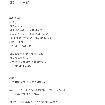
천연 대리석 + 골드
주요소재
[상판]
천연 대리석
비앙코카라라 / 스타투아리오
아라베스카토 / 그라지오 까르니꼬
(촬영된 상판은 비앙코카라라입니다)
[하부 프레임]
골드 철재 분체도장
대리석종은 변경 가능하십니다.
변경을 원하실 경우
아트유 고객센터로 연락 바랍니다.
Tel 031.451.4502
사이즈
너비1800x폭440x높이580mm
프레임 두께-20각(2cm), 20각/40각(2cm/4cm)
※사이즈 상세이미지 참고
원하시는 사이즈로 주문제작을 원하실 경우