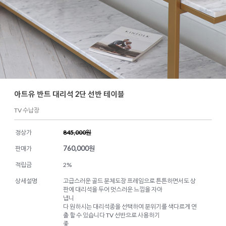
아트유 반트 대리석 2단 선반 테이블
TV 수납장
정상가
845,000원
760,000
원
판매가
적립금
2%
상세설명
고급스러운 골드 분체도장 프레임으로 튼튼하면서도 상
판에 대리석을 두어 멋스러운 느낌을 자아
냅니
다 원하시는 대리석종을 선택하여 분위기를 색다르게 연
출 할 수 있습니다 TV 선반으로 사용하기
좋