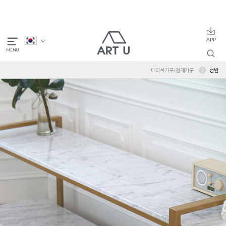
대리석가구/철재가구
선반