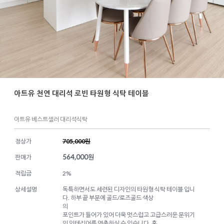
아트유 천연 대리석 로빈 타원형 식탁 테이블
아트유 베스트셀러 대리석식탁
정상가
705,000원
564,000
원
판매가
적립금
2%
상세설명
독특하면서도 세련된 디자인의 타원형 식탁 테이블 입니
다. 하부 끝 부분에 골드/로즈골드 색상
의
포인트가 들어가 있어 더욱 멋스럽고 고급스러운 분위기
의 인테리어를 연출하실 수 있습니다. 홈