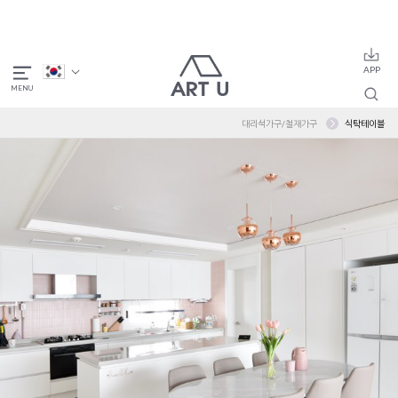
대리석가구/철재가구
식탁테이블