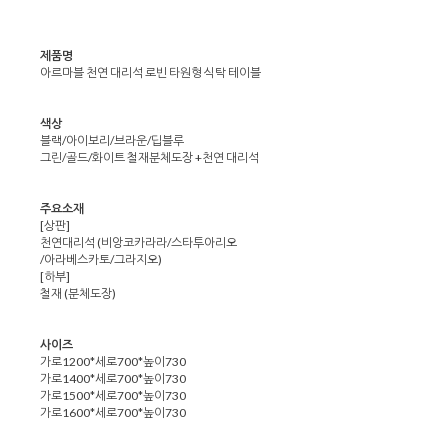
제품명
아르마블 천연 대리석 로빈 타원형 식탁 테이블
색상
블랙/아이보리/브라운/딥블루
그린/골드/화이트 철재분체도장 +천연 대리석
주요소재
[상판]
천연대리석 (비앙코카라라/스타투아리오
/아라베스카토/그라지오)
[하부]
철재 (분체도장)
사이즈
가로1200*세로700*높이730
가로1400*세로700*높이730
가로1500*세로700*높이730
가로1600*세로700*높이730