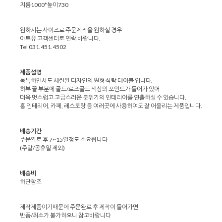
지름1000*높이730
원하시는 사이즈로 주문제작을 원하실 경우
아트유 고객센터로 연락 바랍니다.
Tel 031.451.4502
제품설명
독특하면서도 세련된 디자인의 원형 식탁 테이블 입니다.
하부 끝 부분에 골드/로즈골드 색상의 포인트가 들어가 있어
더욱 멋스럽고 고급스러운 분위기의 인테리어를 연출하실 수 있습니다.
홈 인테리어, 카페, 레스토랑 등 여러곳에 사용하여도 잘 어울리는 제품입니다.
배송기간
주문완료 후 7~15일정도 소요됩니다
(주말/공휴일 제외)
배송비
하단참조
제작제품이기때문에 주문완료 후 제작이 들어가면
반품/취소가 불가하오니 참고바랍니다