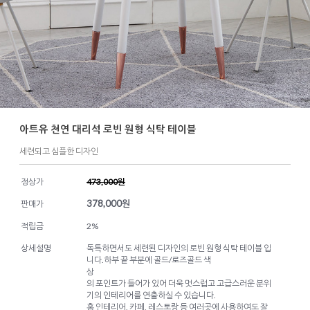
아트유 천연 대리석 로빈 원형 식탁 테이블
세련되고 심플한 디자인
정상가
473,000원
378,000
원
판매가
적립금
2%
상세설명
독특하면서도 세련된 디자인의 로빈 원형 식탁 테이블 입
니다.하부 끝 부분에 골드/로즈골드 색
상
의 포인트가 들어가 있어 더욱 멋스럽고 고급스러운 분위
기의 인테리어를 연출하실 수 있습니다.
홈 인테리어, 카페, 레스토랑 등 여러곳에 사용하여도 잘