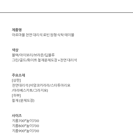
제품명
아르마블 천연 대리석 로빈 원형 식탁 테이블
색상
블랙/아이보리/브라운/딥블루
그린/골드/화이트 철재분체도장 +천연 대리석
주요소재
[상판]
천연대리석 (비앙코카라라/스타투아리오
/아라베스카토/그라지오)
[하부]
철재 (분체도장)
사이즈
지름700*높이730
지름800*높이730
지름900*높이730