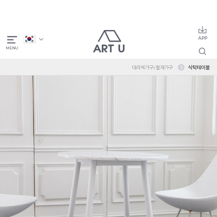
대리석가구/철재가구
식탁테이블