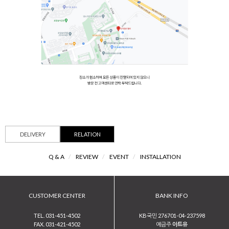
DELIVERY
RELATION
Q & A
/
REVIEW
/
EVENT
/
INSTALLATION
CUSTOMER CENTER
BANK INFO
TEL. 031-451-4502
KB국민 276701-04-237598
FAX. 031-421-4502
예금주
아트유