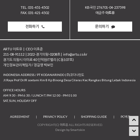
TEL. 031-451-4502
KB국민 276701-04-237598
FAX. 031-421-4502
예금주
아트유
전화하기
문의하기
ARTU 아트유
|
CEO 이호준
211-08-91112
|
2022-경기의왕-0208호
|
info@artu.co.kr
경기도 의왕시 이미로 40 인덕원IT밸리 (C동107호)
개인정보관리책임자 / 정길영 박보민
INDONESIA ADDRESS / PT KODANARINDO (주)코다나린도
JI.Raya Prof Dr.IR soetami Km 8 Kp Binong Desa Citeras Kec Rangkas Bitung Lebak Indonesia
OFFICE HOURS
AM 9:30 - PM 6:30 / LUNCH T. PM 12:00 - PM 01:00
SAT, SUN, HOLIDAY OFF
AGREEMENT
|
PRIVACY POLICY
|
SHOPPING GUIDE
|
PC버전
COPYRIGHT(C)
아트유
ALL RIGHTS RESERVED.