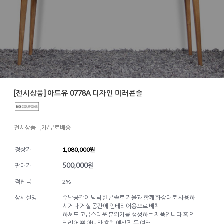
[전시상품] 아트유 0778A 디자인 미러콘솔
전시상품특가/무료배송
정상가
1,080,000원
500,000
원
판매가
적립금
2%
상세설명
수납공간이 넉넉한 콘솔로 거울과 함께 화장대로 사용하
시거나 거실 공간에 인테리어용으로 배치
하셔도 고급스러운 분위기를 생성하는 제품입니다 홈 인
테리어 뿐 아니라 호텔 예식장 등 여러