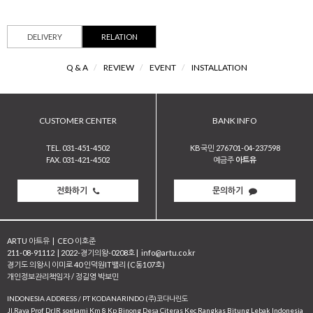
DELIVERY
RELATION
Q & A
/
REVIEW
/
EVENT
/
INSTALLATION
CUSTOMER CENTER
BANK INFO
TEL. 031-451-4502
KB국민 276701-04-237598
FAX. 031-421-4502
예금주
아트유
전화하기
문의하기
ARTU 아트유
|
CEO 이호준
211-08-91112
|
2022-경기의왕-0208호
|
info@artu.co.kr
경기도 의왕시 이미로 40 인덕원IT밸리 (C동107호)
개인정보관리책임자 / 정길영 박보민
INDONESIA ADDRESS / PT KODANARINDO (주)코다나린도
JI.Raya Prof Dr.IR soetami Km 8 Kp Binong Desa Citeras Kec Rangkas Bitung Lebak Indonesia