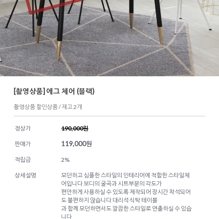
[촬영상품] 에그 체어 (블랙)
촬영상품 할인상품 / 재고 2개
정상가
190,000원
119,000
원
판매가
적립금
2%
상세설명
모던하고 심플한 스타일의 인테리어에 적합한 스타일체
어입니다 보디의 굴곡과 시트부분의 각도가
편안하게 사용하실 수 있도록 제작되어 장시간 착석되어
도 불편하지 않습니다 대리석 식탁 테이블
과 함께 모던하면서도 깔끔한 스타일로 연출하실 수 있습
니다