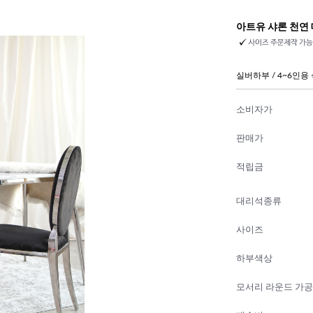
아트유 샤론 천연
실버하부 / 4~6인용
소비자가
판매가
적립금
대리석종류
사이즈
하부색상
모서리 라운드 가공