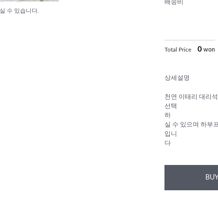
배송비
실 수 있습니다.
0
Total Price
won
상세설명
천연 이태리 대리석
선택
하
실 수 있으며 하부
입니
다
BUY