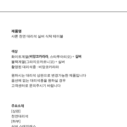
제품명
샤론 천연 대리석 실버 식탁 테이블
색상
비앙코카라라
실버
화이트계열(
, 스타투아리오) +
블랙계열(그라지오까르니꼬) + 실버
촬영된 대리석종 : 비앙코카라라
원하시는 대리석 상판으로 변경가능한 제품입니다
옵션에 없는 대리석종을 원하실 경우
고객센터로 문의주시기 바랍니다
주요소재
[상판]
천연대리석
[하부]
실버 스테인레스