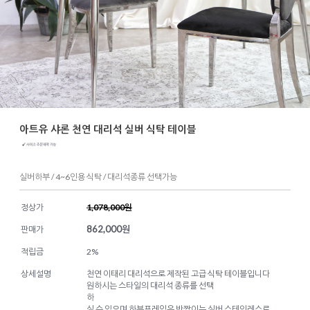
아트유 샤론 천연 대리석 실버 식탁 테이블
실버하부 / 4~6인용 식탁 / 대리석종류 선택가능
정상가
1,078,000원
862,000
원
판매가
적립금
2%
상세설명
천연 이태리 대리석으로 제작된 고급 식탁 테이블입니다
원하시는 스타일의 대리석 종류를 선택
하
실 수 있으며 하부프레임은 반짝이는 실버 스테인레스로