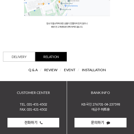
DELIVERY
RELATION
Q & A
/
REVIEW
/
EVENT
/
INSTALLATION
CUSTOMER CENTER
BANK INFO
TEL. 031-451-4502
KB국민 276701-04-237598
FAX. 031-421-4502
예금주
아트유
전화하기
문의하기