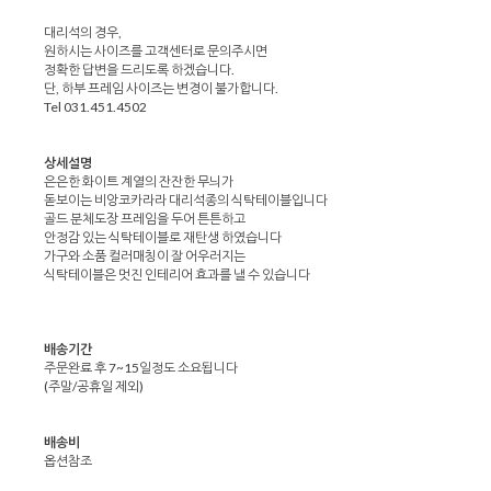
대리석의 경우,
원하시는 사이즈를 고객센터로 문의주시면
정확한 답변을 드리도록 하겠습니다.
단, 하부 프레임 사이즈는 변경이 불가합니다.
Tel 031.451.4502
상세설명
은은한 화이트 계열의 잔잔한 무늬가
돋보이는 비앙코카라라 대리석종의 식탁테이블입니다
골드 분체도장 프레임을 두어 튼튼하고
안정감 있는 식탁테이블로 재탄생 하였습니다
가구와 소품 컬러매칭이 잘 어우러지는
식탁테이블은 멋진 인테리어 효과를 낼 수 있습니다
배송기간
주문완료 후 7~15일정도 소요됩니다
(주말/공휴일 제외)
배송비
옵션참조