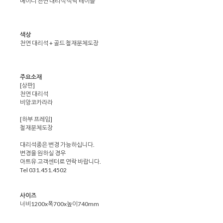
메이디 천연 대리석 식탁 테이블
색상
천연 대리석 + 골드 철재분체도장
주요소재
[상판]
천연 대리석
비앙코카라라
[하부 프레임]
철재분체도장
대리석종은 변경 가능하십니다.
변경을 원하실 경우
아트유 고객센터로 연락 바랍니다.
Tel 031.451.4502
사이즈
너비1200x폭700x높이740mm