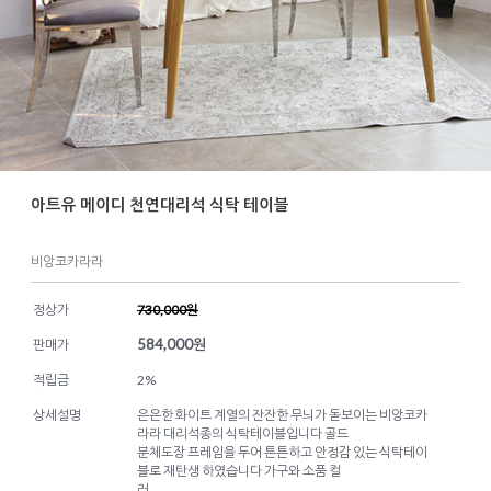
아트유 메이디 천연대리석 식탁 테이블
비앙코카라라
정상가
730,000원
584,000
원
판매가
적립금
2%
상세설명
은은한 화이트 계열의 잔잔한 무늬가 돋보이는 비앙코카
라라 대리석종의 식탁테이블입니다 골드
분체도장 프레임을 두어 튼튼하고 안정감 있는 식탁테이
블로 재탄생 하였습니다 가구와 소품 컬
러