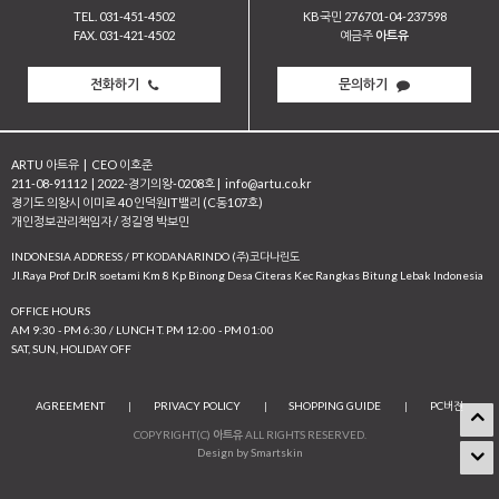
TEL. 031-451-4502
KB국민 276701-04-237598
FAX. 031-421-4502
예금주
아트유
전화하기
문의하기
ARTU 아트유
|
CEO 이호준
211-08-91112
|
2022-경기의왕-0208호
|
info@artu.co.kr
경기도 의왕시 이미로 40 인덕원IT밸리 (C동107호)
개인정보관리책임자 / 정길영 박보민
INDONESIA ADDRESS / PT KODANARINDO (주)코다나린도
JI.Raya Prof Dr.IR soetami Km 8 Kp Binong Desa Citeras Kec Rangkas Bitung Lebak Indonesia
OFFICE HOURS
AM 9:30 - PM 6:30 / LUNCH T. PM 12:00 - PM 01:00
SAT, SUN, HOLIDAY OFF
AGREEMENT
|
PRIVACY POLICY
|
SHOPPING GUIDE
|
PC버전
COPYRIGHT(C)
아트유
ALL RIGHTS RESERVED.