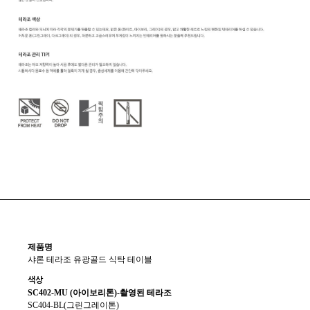
제품명
샤론 테라조 유광골드 식탁 테이블
색상
SC402-MU (아이보리톤)-촬영된 테라조
SC404-BL(그린그레이톤)