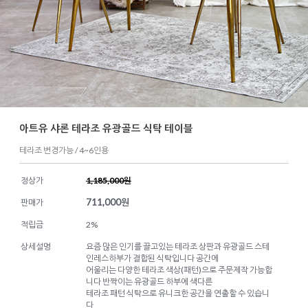
아트유 샤론 테라조 유광골드 식탁 테이블
테라조 변경가능 / 4~6인용
정상가
1,185,000원
711,000
원
판매가
적립금
2%
상세설명
요즘 많은 인기를 끌고있는 테라조 상판과 유광골드 스테
인레스하부가 결합된 식탁입니다 공간에
어울리는 다양한 테라조 색상(패턴)으로 주문제작 가능합
니다 반짝이는 유광골드 하부에 색다른
테라조 패턴 식탁으로 유니크한 공간을 연출할 수 있습니
다