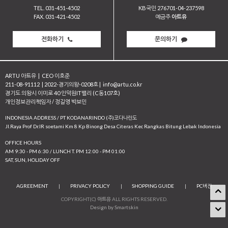
TEL. 031-451-4502
KB국민 276701-04-237598
FAX. 031-421-4502
예금주
아트유
전화하기
문의하기
ARTU 아트유
|
CEO 이호준
211-08-91112
|
2022-경기의왕-0208호
|
info@artu.co.kr
경기도 의왕시 이미로 40 인덕원IT밸리 (C동107호)
개인정보관리책임자 / 정길영 박보민
INDONESIA ADDRESS / PT KODANARINDO (주)코다나린도
JI.Raya Prof Dr.IR soetami Km 8 Kp Binong Desa Citeras Kec Rangkas Bitung Lebak Indonesia
OFFICE HOURS
AM 9:30 - PM 6:30 / LUNCH T. PM 12:00 - PM 01:00
SAT, SUN, HOLIDAY OFF
AGREEMENT
|
PRIVACY POLICY
|
SHOPPING GUIDE
|
PC버전
COPYRIGHT(C)
아트유
ALL RIGHTS RESERVED.