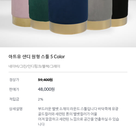
아트유 샌디 원형 스툴 5 Color
네이비/그린/인디핑크/블랙/그레이
정상가
59,400원
48,000
원
판매가
적립금
2%
상세설명
부드러운 벨벳 소재의 라운드 스툴입니다 바닥쪽에 유광
골드컬러와 세련된 톤의 벨벳컬러가 어울
어져 깔끔하고 세련된 느낌으로 공간을 연출하실 수 있습
니다