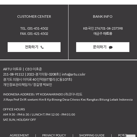
CUSTOMER CENTER
BANK INFO
TEL. 031-451-4502
KB국민 276701-04-237598
FAX. 031-421-4502
예금주
아트유
전화하기
문의하기
ARTU 아트유
|
CEO 이호준
211-08-91112
|
2022-경기의왕-0208호
|
info@artu.co.kr
경기도 의왕시 이미로 40 인덕원IT밸리 (C동107호)
개인정보관리책임자 / 정길영 박보민
INDONESIA ADDRESS / PT KODANARINDO (주)코다나린도
JI.Raya Prof Dr.IR soetami Km 8 Kp Binong Desa Citeras Kec Rangkas Bitung Lebak Indonesia
OFFICE HOURS
AM 9:30 - PM 6:30 / LUNCH T. PM 12:00 - PM 01:00
SAT, SUN, HOLIDAY OFF
AGREEMENT
|
PRIVACY POLICY
|
SHOPPING GUIDE
|
PC버전