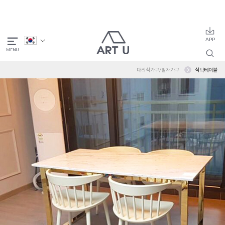
대리석가구/철재가구
식탁테이블