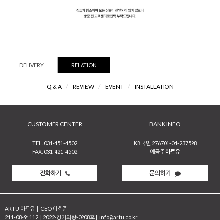
DELIVERY
RELATION
Q & A
/
REVIEW
/
EVENT
/
INSTALLATION
CUSTOMER CENTER
BANK INFO
TEL. 031-451-4502
KB국민 276701-04-237598
FAX. 031-421-4502
예금주
아트유
전화하기
문의하기
ARTU 아트유
|
CEO 이호준
211-08-91112
|
2022-경기의왕-0208호
|
info@artu.co.kr