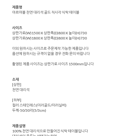
제품명
아르마블 천연 대리석 골드 직사각 식탁 테이블
사이즈
상판가로(W)1500 X 상판폭(D)800 X 높이(H)730
상판가로(W)1800 X 상판폭(D)800 X 높이(H)730
이외 원하시는 사이즈로 주문제작 가능한 제품입니다
옵션에 원하시는 규격이 없을 경우 전화 문의 바랍니다
촬영된 제품 사이즈는 상판가로 사이즈 1500mm입니다
소재
[상판]
천연 대리석
[하부]
컬러 스테인레스(미러골드/미러실버)
두께-50/30각(5/3cm)
제품설명
100% 천연 대리석으로 만들어진 식탁 테이블입니다