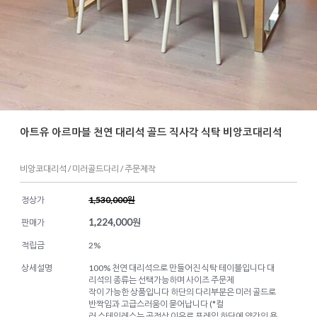
아트유 아르마블 천연 대리석 골드 직사각 식탁 비앙코대리석
비앙코대리석 / 미러골드다리 / 주문제작
정상가
1,530,000원
1,224,000
원
판매가
적립금
2%
상세설명
100% 천연 대리석으로 만들어진 식탁 테이블입니다 대
리석의 종류는 선택가능하며 사이즈 주문제
작이 가능한 상품입니다 하단의 다리부분은 미러 골드로
반짝임과 고급스러움이 묻어납니다 (*컬
러 스테인레스는 공정상 이유로 프레임 하단에 약간의 용