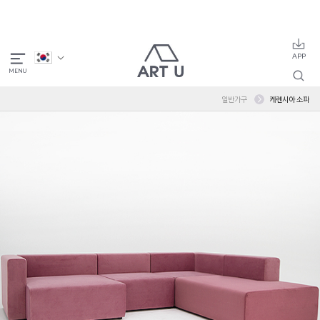
일반가구
케렌시아 소파