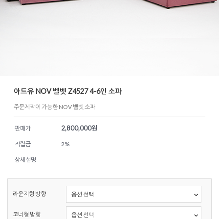
아트유 NOV 벨벳 Z4527 4-6인 소파
주문제작이 가능한 NOV 벨벳 소파
2,800,000
원
판매가
적립금
2%
상세설명
라운지형 방향
코너형 방향