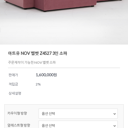
아트유 NOV 벨벳 Z4527 3인 소파
주문제작이 가능한 NOV 벨벳 소파
1,600,000
원
판매가
적립금
2%
상세설명
카우치형 방향
암레스트형 방향