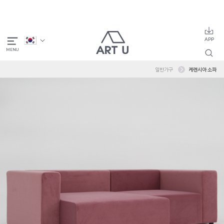
일반가구
케렌시아 소파