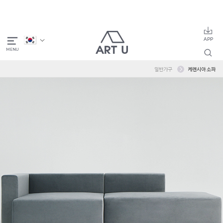
일반가구
케렌시아 소파