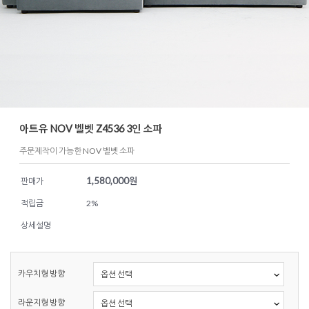
아트유 NOV 벨벳 Z4536 3인 소파
주문제작이 가능한 NOV 벨벳 소파
1,580,000
원
판매가
적립금
2%
상세설명
카우치형 방향
라운지형 방향