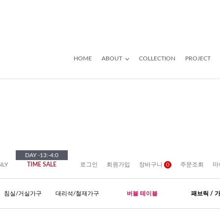
HOME
ABOUT
COLLECTION
PROJECT
DAY
-13
:
-4
:
0
NLY
TIME SALE
로그인
회원가입
장바구니
0
주문조회
마
침실/거실가구
대리석/철재가구
버블 테이블
패브릭 / 