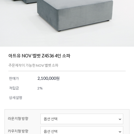
아트유 NOV 벨벳 Z4536 4인 소파
주문제작이 가능한 NOV 벨벳 소파
2,100,000
원
판매가
적립금
2%
상세설명
라운지형 방향
카우치형 방향