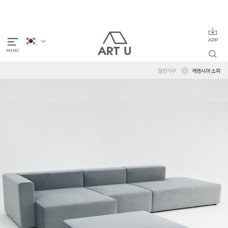
일반가구
케렌시아 소파