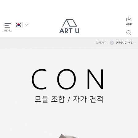
일반가구
케렌시아 소파