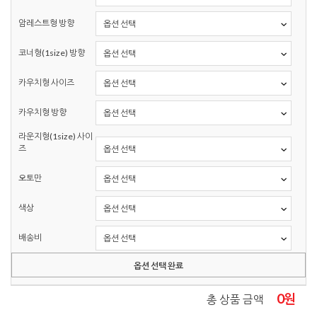
암레스트형 방향
코너형(1size) 방향
카우치형 사이즈
카우치형 방향
라운지형(1size) 사이
즈
오토만
색상
배송비
옵션 선택 완료
0
원
총 상품 금액