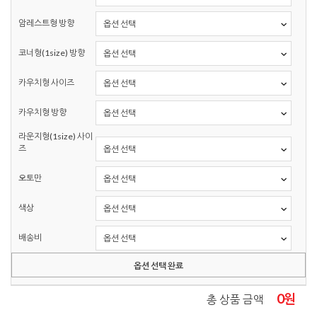
암레스트형 방향
코너형(1size) 방향
카우치형 사이즈
카우치형 방향
라운지형(1size) 사이
즈
오토만
색상
배송비
옵션 선택 완료
0
원
총 상품 금액