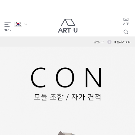
일반가구
케렌시아 소파