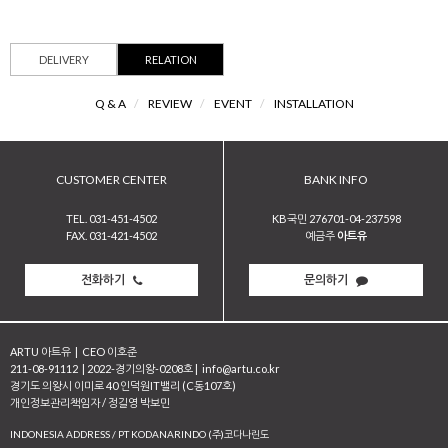
DELIVERY
RELATION
Q & A
/
REVIEW
/
EVENT
/
INSTALLATION
CUSTOMER CENTER
BANK INFO
TEL. 031-451-4502
KB국민 276701-04-237598
FAX. 031-421-4502
예금주
아트유
전화하기
문의하기
ARTU 아트유
|
CEO 이호준
211-08-91112
|
2022-경기의왕-0208호
|
info@artu.co.kr
경기도 의왕시 이미로 40 인덕원IT밸리 (C동107호)
개인정보관리책임자 / 정길영 박보민
INDONESIA ADDRESS / PT KODANARINDO (주)코다나린도