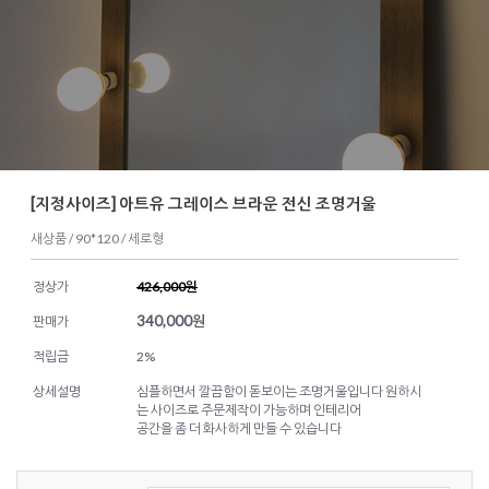
[지정사이즈] 아트유 그레이스 브라운 전신 조명거울
새상품 / 90*120 / 세로형
정상가
426,000원
340,000
원
판매가
적립금
2%
상세설명
심플하면서 깔끔함이 돋보이는 조명거울입니다 원하시
는 사이즈로 주문제작이 가능하며 인테리어
공간을 좀 더 화사하게 만들 수 있습니다