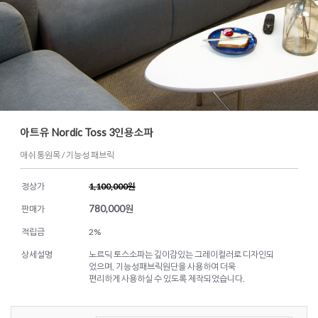
아트유 Nordic Toss 3인용소파
애쉬 통원목 / 기능성 패브릭
정상가
1,100,000원
780,000
원
판매가
적립금
2%
상세설명
노르딕 토스소파는 깊이감있는 그레이컬러로 디자인되
었으며, 기능성패브릭원단을 사용하여 더욱
편리하게 사용하실 수 있도록 제작되었습니다.