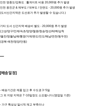
인천 영종도/강화도 : 톨게이트 비용 20,000원 추가 발생
인천 옹진군 & 제부도 / 대부도 / 안면도 - 20,000원 추가 발생
(도서산간지역은 도선료가 추가 발생할 수 있습니다.)
기타 도서 산간지역 배송비 별도 - 20,000원 추가 발생
(고성/양구/인제/속초/양양/철원/청송/정선/태백/삼척
/울진/영월/남해/통영/거제/완도/진도/해남/연천/동두천)
(경북-예천/영양/안동)
ㅡ
[배송일정]
- 배송기간은 제품 입고 후 수도권 3~5일
그 외 지방 지역은 7~10일정도 소요됩니다.(영업일 기준)
- 가구 특성상 일시적 재고 부족이나