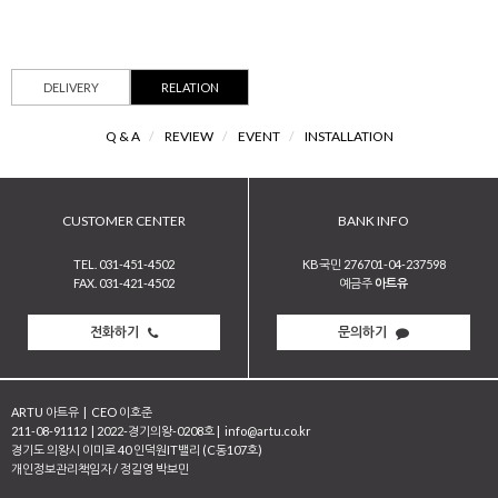
DELIVERY
RELATION
Q & A
/
REVIEW
/
EVENT
/
INSTALLATION
CUSTOMER CENTER
BANK INFO
TEL. 031-451-4502
KB국민 276701-04-237598
FAX. 031-421-4502
예금주
아트유
전화하기
문의하기
ARTU 아트유
|
CEO 이호준
211-08-91112
|
2022-경기의왕-0208호
|
info@artu.co.kr
경기도 의왕시 이미로 40 인덕원IT밸리 (C동107호)
개인정보관리책임자 / 정길영 박보민