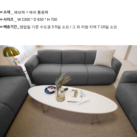
≡ 소재
_ 패브릭 + 애쉬 통원목
≡ 사이즈
_ W 2300 * D 930 * H 700
≡ 배송기간 _
영업일 기준 수도권 3-5일 소요 / 그 외 지방 지역 7-10일 소요