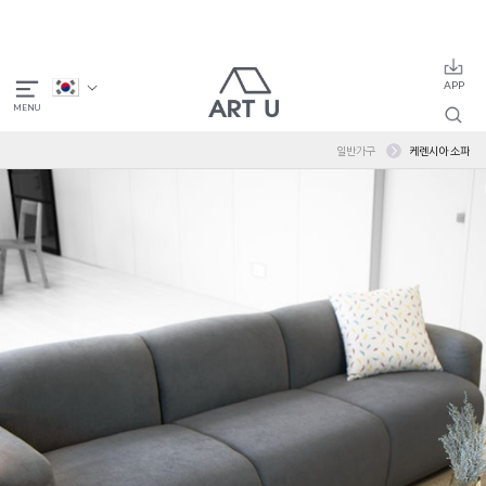
일반가구
케렌시아 소파