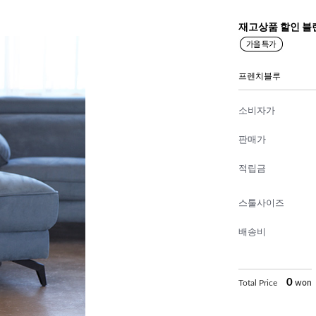
재고상품 할인 블
프렌치블루
소비자가
판매가
적립금
스툴사이즈
배송비
0
Total Price
won