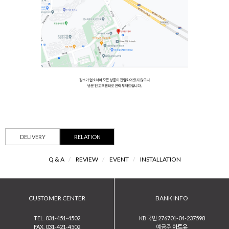
DELIVERY
RELATION
Q & A
/
REVIEW
/
EVENT
/
INSTALLATION
CUSTOMER CENTER
BANK INFO
TEL. 031-451-4502
KB국민 276701-04-237598
FAX. 031-421-4502
예금주
아트유