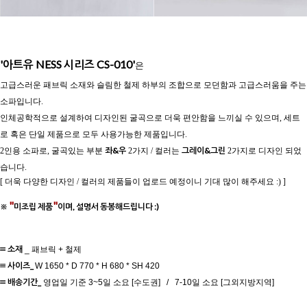
'아트유 NESS 시리즈 CS-010'
은
고급스러운 패브릭 소재와 슬림한 철제 하부의 조합으로 모던함과 고급스러움을 주는
소파입니다.
인체공학적으로 설계하여 디자인된 굴곡으로 더욱 편안함을 느끼실 수 있으며, 세트
로 혹은 단일 제품으로 모두 사용가능한 제품입니다.
좌&우
그레이&그린
2인용 소파로, 굴곡있는 부분
2가지 / 컬러는
2가지로 디자인 되었
습니다.
[ 더욱 다양한 디자인 / 컬러의 제품들이 업로드 예정이니 기대 많이 해주세요 :) ]
"
"
※
미조립 제품
이며, 설명서 동봉해드립니다 :)
≡ 소재
_ 패브릭 + 철제
≡ 사이즈
_
W 1650 * D 770 * H 680 * SH 420
≡ 배송기간_
영업일 기준 3~5일 소요 [수도권] / 7-10일 소요 [그외지방지역]