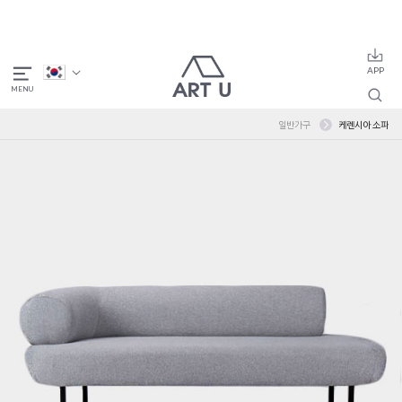
일반가구
케렌시아 소파