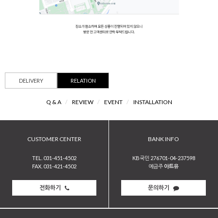
DELIVERY
RELATION
Q & A
/
REVIEW
/
EVENT
/
INSTALLATION
CUSTOMER CENTER
BANK INFO
TEL. 031-451-4502
KB국민 276701-04-237598
FAX. 031-421-4502
예금주
아트유
전화하기
문의하기