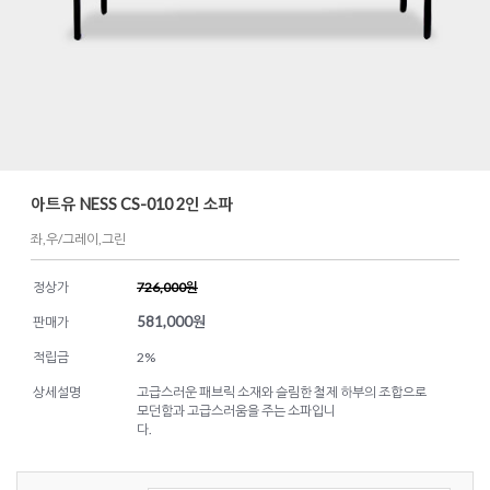
아트유 NESS CS-010 2인 소파
좌,우/그레이,그린
정상가
726,000원
581,000
원
판매가
적립금
2%
상세설명
고급스러운 패브릭 소재와 슬림한 철제 하부의 조합으로
모던함과 고급스러움을 주는 소파입니
다.