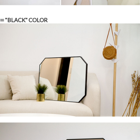
≡ "BLACK" COLOR