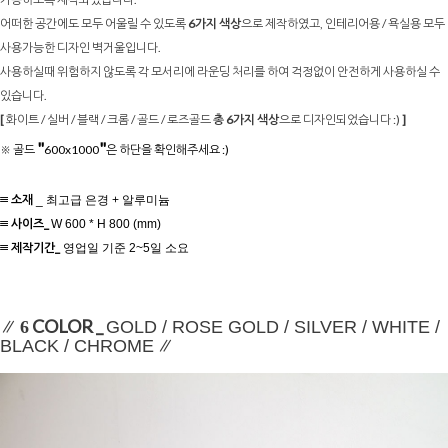
어떠한 공간에도 모두 어울릴 수 있도록
6가지 색상
으로 제작하였고, 인테리어용 / 욕실용 모두
사용가능한 디자인 벽거울입니다.
사용하실때 위험하지 않도록 각 모서리에 라운딩 처리를 하여 걱정없이 안전하게 사용하실 수
있습니다.
[
화이트 / 실버 / 블랙 / 크롬 / 골드 / 로즈골드
총 6가지 색상
으로 디자인되었습니다 :)
]
"
"
※ 골드
600x1000
은 하단을 확인해주세요 :)
≡ 소재
_ 최고급 은경 + 알루미늄
≡ 사이즈
_
W 600 * H 800 (mm)
≡ 제작기간_
영업일 기준 2~5일 소요
∥
COLOR _
6
GOLD / ROSE GOLD / SILVER / WHITE /
∥
BLACK / CHROME