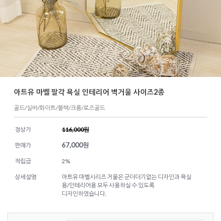
아트유 마벨 팔각 욕실 인테리어 벽거울 사이즈2종
골드/실버/화이트/블랙/크롬/로즈골드
정상가
116,000원
67,000
원
판매가
적립금
2%
상세설명
아트유 마벨시리즈 거울은 군더더기없는 디자인과 욕실
용/인테리어용 모두 사용하실 수 있도록
디자인하였습니다.