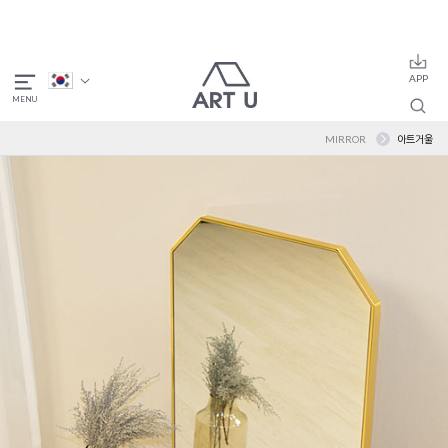
MIRROR
아트거울