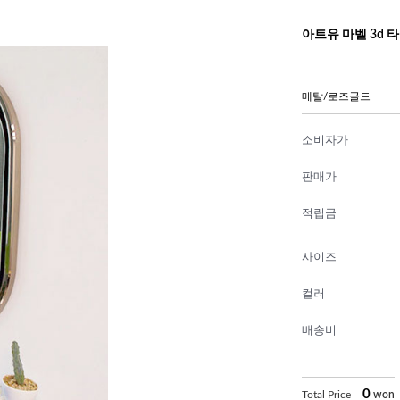
아트유 마벨 3d 
메탈/로즈골드
소비자가
판매가
적립금
사이즈
컬러
배송비
0
Total Price
won