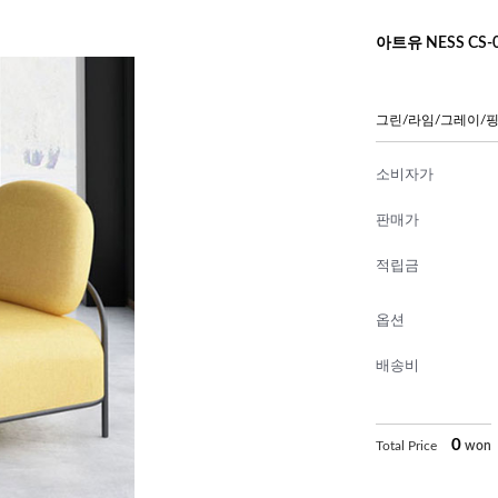
아트유 NESS CS
그린/라임/그레이/
소비자가
판매가
적립금
옵션
배송비
0
Total Price
won