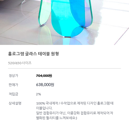
홀로그램 글라스 테이블 원형
520/650 사이즈
정상가
704,000원
638,000
원
판매가
적립금
2%
상세설명
100% 국내제작 / 수작업으로 제작된 디자인 홀로그램 테
이블입니다.
일반 접합유리가 아닌, 이중강화 접합유리로 제작되어 차
별화된 퀄리티를 느껴보세요:)